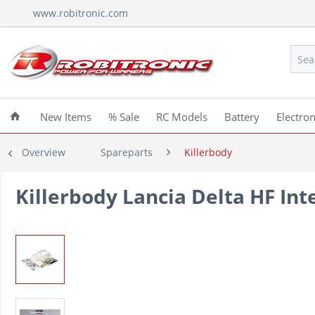
www.robitronic.com
New Items
% Sale
RC Models
Battery
Electron
Overview
Spareparts
Killerbody
Killerbody Lancia Delta HF In