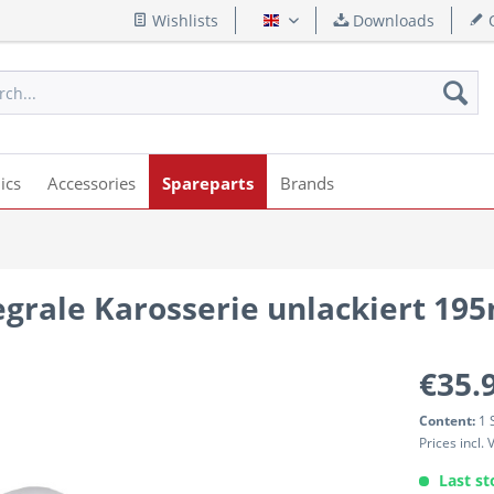
Wishlists
Downloads
Q
English
ics
Accessories
Spareparts
Brands
tegrale Karosserie unlackiert 19
€35.
Content:
1 
Prices incl.
Last st