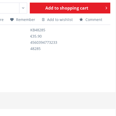
Add to
shopping cart
re
Remember
Add to wishlist
Comment
KB48285
€35.90
4560394773233
48285