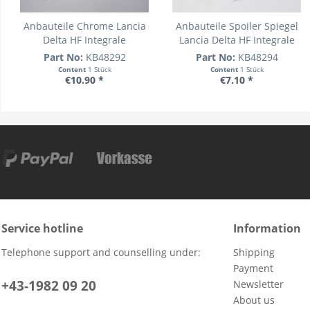
Anbauteile Chrome Lancia
Anbauteile Spoiler Spiegel
Delta HF Integrale
Lancia Delta HF Integrale
Part No:
KB48292
Part No:
KB48294
Content
1 Stück
Content
1 Stück
€10.90 *
€7.10 *
Service hotline
Information
Telephone support and counselling under:
Shipping
Payment
+43-1982 09 20
Newsletter
About us