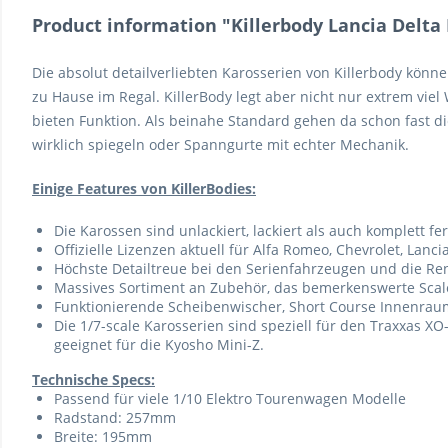
Product information "Killerbody Lancia Delta
Die absolut detailverliebten Karosserien von Killerbody könne
zu Hause im Regal. KillerBody legt aber nicht nur extrem viel 
bieten Funktion. Als beinahe Standard gehen da schon fast d
wirklich spiegeln oder Spanngurte mit echter Mechanik.
Einige Features von KillerBodies:
Die Karossen sind unlackiert, lackiert als auch komplett fer
Offizielle Lizenzen aktuell für Alfa Romeo, Chevrolet, Lanc
Höchste Detailtreue bei den Serienfahrzeugen und die Re
Massives
Sortiment an Zubehör
, das bemerkenswerte
Sca
Funktionierende Scheibenwischer, Short Course Innenraum 
Die 1/7-scale Karosserien sind speziell für den Traxxas X
geeignet für die Kyosho Mini-Z.
Technische Specs:
Passend für viele 1/10 Elektro Tourenwagen Modelle
Radstand: 257mm
Breite: 195mm