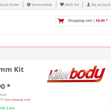
uick-Order
Service/Help
Wish list
My account
Shopping cart |
€0.00 *
5mm Kit
90 *
Stück
 VAT
plus shipping costs
ock 2 pcs