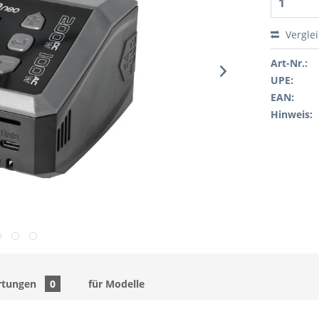
Vergle
Art-Nr.:
UPE:
EAN:
Hinweis:
rtungen
0
für Modelle