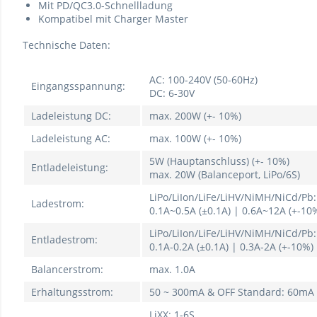
Mit PD/QC3.0-Schnellladung
Kompatibel mit Charger Master
Technische Daten:
AC: 100-240V (50-60Hz)
Eingangsspannung:
DC: 6-30V
Ladeleistung DC:
max. 200W (+- 10%)
Ladeleistung AC:
max. 100W (+- 10%)
5W (Hauptanschluss) (+- 10%)
Entladeleistung:
max. 20W (Balanceport, LiPo/6S)
LiPo/LiIon/LiFe/LiHV/NiMH/NiCd/Pb:
Ladestrom:
0.1A~0.5A (±0.1A) | 0.6A~12A (+-10
LiPo/LiIon/LiFe/LiHV/NiMH/NiCd/Pb:
Entladestrom:
0.1A-0.2A (±0.1A) | 0.3A-2A (+-10%)
Balancerstrom:
max. 1.0A
Erhaltungsstrom:
50 ~ 300mA & OFF Standard: 60mA
LiXX: 1-6S