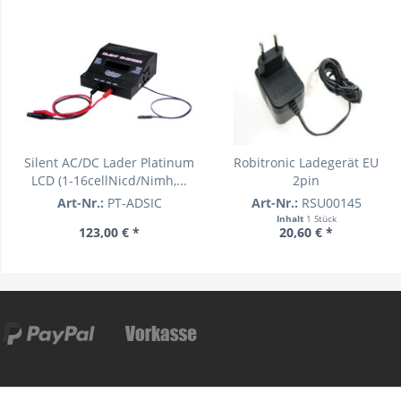
Silent AC/DC Lader Platinum
Robitronic Ladegerät EU
LCD (1-16cellNicd/Nimh,...
2pin
Art-Nr.:
PT-ADSIC
Art-Nr.:
RSU00145
Inhalt
1 Stück
123,00 € *
20,60 € *