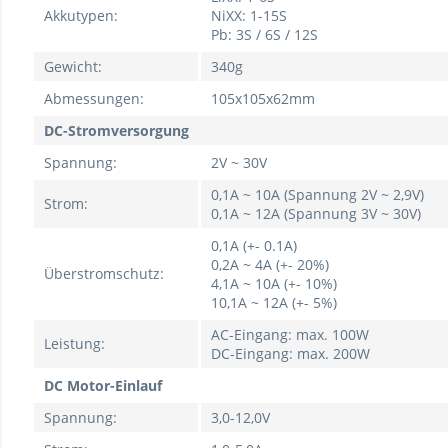
Akkutypen:
NiXX: 1-15S
Pb: 3S / 6S / 12S
Gewicht:
340g
Abmessungen:
105x105x62mm
DC-Stromversorgung
Spannung:
2V ~ 30V
0,1A ~ 10A (Spannung 2V ~ 2,9V)
Strom:
0,1A ~ 12A (Spannung 3V ~ 30V)
0,1A (+- 0.1A)
0,2A ~ 4A (+- 20%)
Überstromschutz:
4,1A ~ 10A (+- 10%)
10,1A ~ 12A (+- 5%)
AC-Eingang: max. 100W
Leistung:
DC-Eingang: max. 200W
DC Motor-Einlauf
Spannung:
3,0-12,0V