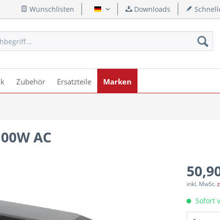
Wunschlisten
Downloads
Schnell
Deutsch
ik
Zubehör
Ersatzteile
Marken
 100W AC
50,90
inkl. MwSt.
z
Sofort v