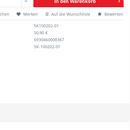
In den
Warenkorb
ichen
Merken
Auf die Wunschliste
Bewerten
SK100202-01
50,90 €
6930460008367
SK-100202-01