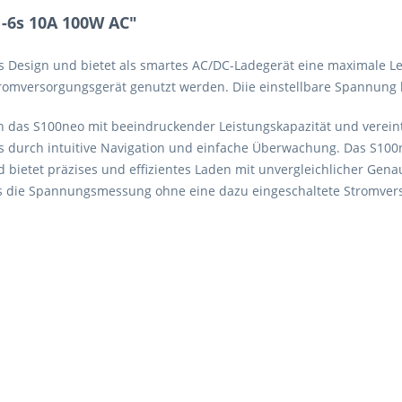
-6s 10A 100W AC"
es Design und bietet als smartes AC/DC-Ladegerät eine maximale 
tromversorgungsgerät genutzt werden. Diie einstellbare Spannung l
 das S100neo mit beeindruckender Leistungskapazität und vereint V
s durch intuitive Navigation und einfache Überwachung. Das S100n
nd bietet präzises und effizientes Laden mit unvergleichlicher Gen
s die Spannungsmessung ohne eine dazu eingeschaltete Stromver