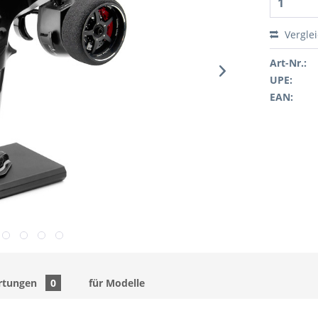
Vergle
Art-Nr.:
UPE:
EAN:
rtungen
0
für Modelle