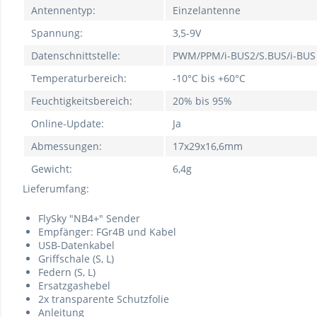
Antennentyp:
Einzelantenne
Spannung:
3,5-9V
Datenschnittstelle:
PWM/PPM/i-BUS2/S.BUS/i-BUS
Temperaturbereich:
-10°C bis +60°C
Feuchtigkeitsbereich:
20% bis 95%
Online-Update:
Ja
Abmessungen:
17x29x16,6mm
Gewicht:
6,4g
Lieferumfang:
FlySky "NB4+" Sender
Empfänger: FGr4B und Kabel
USB-Datenkabel
Griffschale (S, L)
Federn (S, L)
Ersatzgashebel
2x transparente Schutzfolie
Anleitung