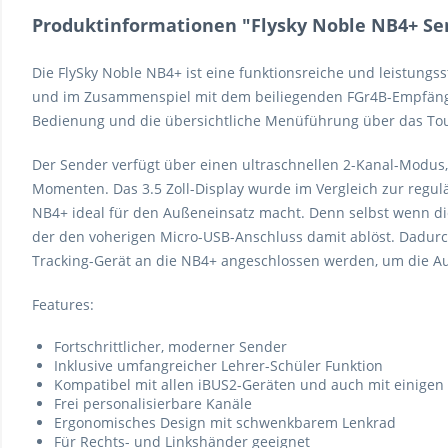
Produktinformationen "Flysky Noble NB4+ Se
Die FlySky Noble NB4+ ist eine funktionsreiche und leistungs
und im Zusammenspiel mit dem beiliegenden FGr4B-Empfänger
Bedienung und die übersichtliche Menüführung über das Touc
Der Sender verfügt über einen ultraschnellen 2-Kanal-Modus,
Momenten. Das 3.5 Zoll-Display wurde im Vergleich zur regulä
NB4+ ideal für den Außeneinsatz macht. Denn selbst wenn die 
der den voherigen Micro-USB-Anschluss damit ablöst. Dadurch 
Tracking-Gerät an die NB4+ angeschlossen werden, um die A
Features:
Fortschrittlicher, moderner Sender
Inklusive umfangreicher Lehrer-Schüler Funktion
Kompatibel mit allen iBUS2-Geräten und auch mit einigen
Frei personalisierbare Kanäle
Ergonomisches Design mit schwenkbarem Lenkrad
Für Rechts- und Linkshänder geeignet