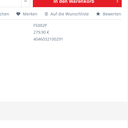
In den
Warenkorb
ichen
Merken
Auf die Wunschliste
Bewerten
FS002P
279,90 €
4046032100291