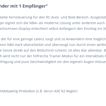
nder mit 1 Empfänger"
starke Fernsteuerung für den RC-Auto- und Boot-Bereich. Ausgestat
 eignet sich die NB4+ als moderne Lösung unter anderem auch zu
hschreen-Display erleichtert selbst Anfängern den Einstieg ins S
 der für eine geringe Latenz sorgt und so Anwendern eine möglichs
ren NB4 stark überarbeitet und überzeugt nun durch einen wirklich 
Sonne direkt auf den Bildschirm scheint, ist alles klar ablesbar
wird nicht nur der hilfreiche Trainer-Modus für ein interaktives 
ufregung und pure Geschwindigkeit vor den eigenen Augen mitzue
 Hobbywing-Produkten (z.B. Xerun AXE R2-Regler)