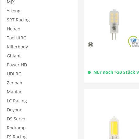
MJX
Yikong
SRT Racing
Hobao
ToolkitRC
Killerbody
Ghiant
Power HD
Nur noch >20 Stück 
UDI RC
Zenoah
Maniac
LC Racing
Doyono
DS Servo
Rockamp
FS Racing