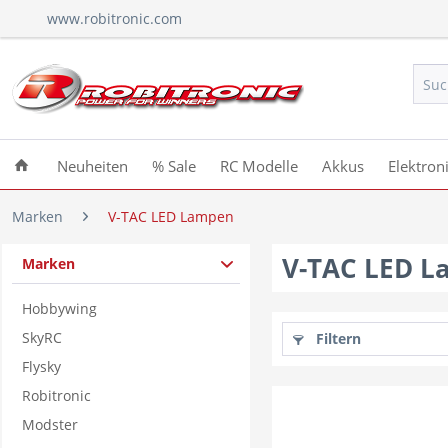
www.robitronic.com
Neuheiten
% Sale
RC Modelle
Akkus
Elektron
Marken
V-TAC LED Lampen
V-TAC LED 
Marken
Hobbywing
SkyRC
Filtern
Flysky
Robitronic
Modster