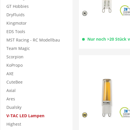
GT Hobbies
DryFluids
Kingmotor
EDS Tools
Nur noch >20 Stück 
MST Racing - RC Modellbau
Team Magic
Scorpion
KoPropo
AXE
CuteBee
Axial
Ares
Dualsky
V-TAC LED Lampen
Highest