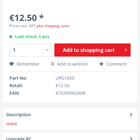
€12.50 *
Prices incl. VAT
plus shipping costs
Last stock 2 pcs
Add to
shopping cart
Remember
Add to wishlist
Comment
Part No:
UPG1650
Retail:
€12.50
EAN:
879209003408
Description
more
Upgrade RC