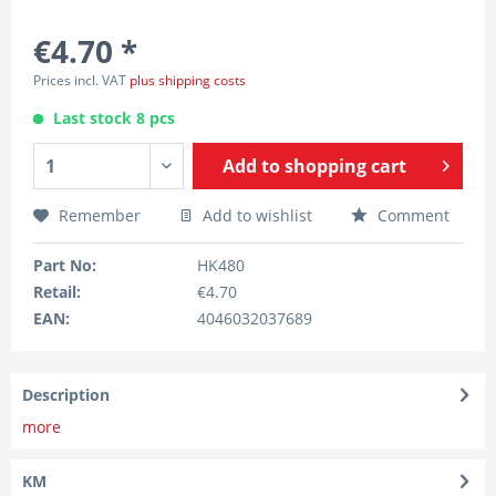
€4.70 *
Prices incl. VAT
plus shipping costs
Last stock 8 pcs
Add to
shopping cart
Remember
Add to wishlist
Comment
Part No:
HK480
Retail:
€4.70
EAN:
4046032037689
Description
more
KM