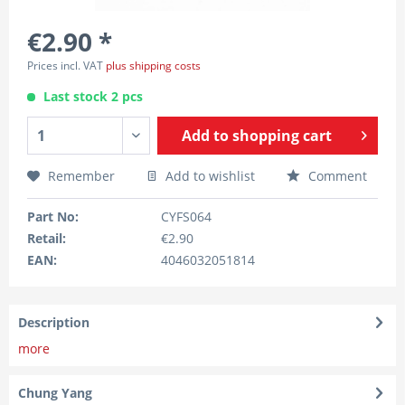
€2.90 *
Prices incl. VAT
plus shipping costs
Last stock 2 pcs
Add to
shopping cart
Remember
Add to wishlist
Comment
Part No:
CYFS064
Retail:
€2.90
EAN:
4046032051814
Description
more
Chung Yang