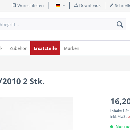
Wunschlisten
Downloads
Schnell
Deutsch
ik
Zubehör
Ersatzteile
Marken
2010 2 Stk.
16,20
Inhalt:
1 St
inkl. MwSt.
z
Nur no