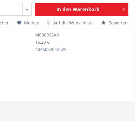
In den
Warenkorb
ichen
Merken
Auf die Wunschliste
Bewerten
M050902A0
16,20 €
4046032043529