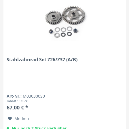
Stahlzahnrad Set Z26/Z37 (A/B)
Art-Nr.:
M030300S0
Inhalt
1 Stück
67,00 € *
Merken
Nur noch 2 Stück verfügbar