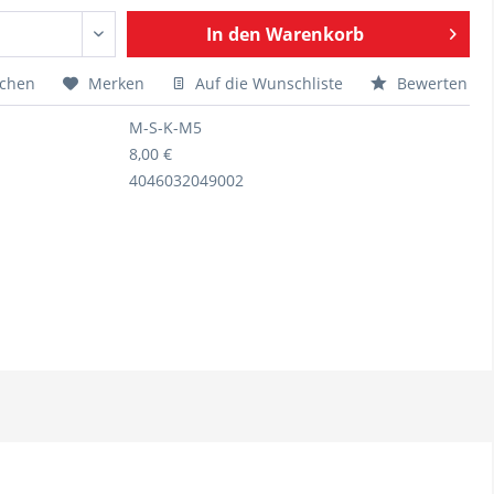
In den
Warenkorb
ichen
Merken
Auf die Wunschliste
Bewerten
M-S-K-M5
8,00 €
4046032049002