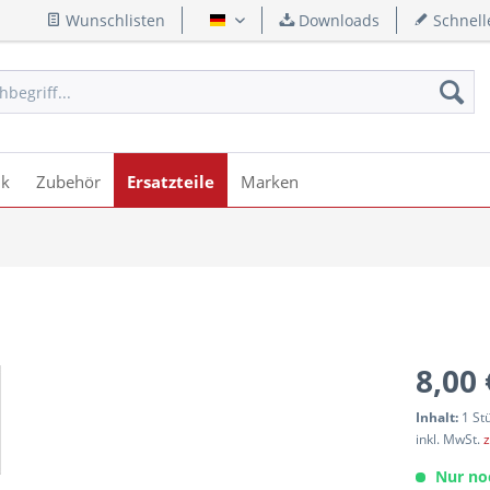
Wunschlisten
Downloads
Schnell
Deutsch
ik
Zubehör
Ersatzteile
Marken
8,00 
Inhalt:
1 St
inkl. MwSt.
z
Nur no