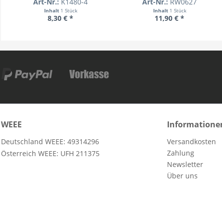
Art-Nr.:
K1480-4
Art-Nr.:
RW0627
Inhalt
1 Stück
Inhalt
1 Stück
8,30 € *
11,90 € *
WEEE
Informatione
Deutschland WEEE: 49314296
Versandkosten
Zahlung
Österreich WEEE: UFH 211375
Newsletter
Über uns