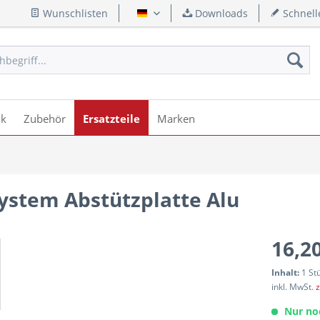
Wunschlisten
Downloads
Schnell
Deutsch
ik
Zubehör
Ersatzteile
Marken
ystem Abstützplatte Alu
16,20
Inhalt:
1 St
inkl. MwSt.
z
Nur no