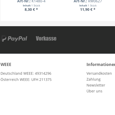
Art-Nr.:
K1480-4
Art-Nr.:
RW0627
Inhalt
1 Stück
Inhalt
1 Stück
8,30 € *
11,90 € *
WEEE
Informatione
Deutschland WEEE: 49314296
Versandkosten
Zahlung
Österreich WEEE: UFH 211375
Newsletter
Über uns