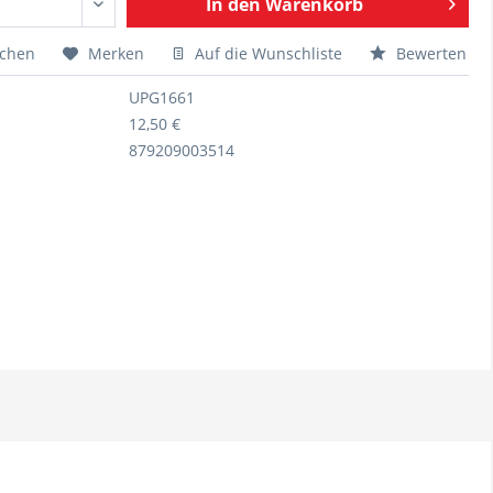
In den
Warenkorb
ichen
Merken
Auf die Wunschliste
Bewerten
UPG1661
12,50 €
879209003514