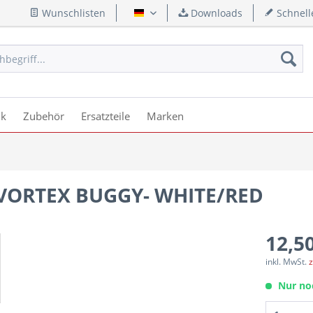
Wunschlisten
Downloads
Schnell
Deutsch
ik
Zubehör
Ersatzteile
Marken
 VORTEX BUGGY- WHITE/RED
12,50
inkl. MwSt.
z
Nur no