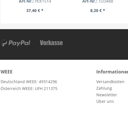
Art-Nr.:
PEK1514
Art-Nr.:
TO348B
37,40 € *
8,20 € *
WEEE
Informatione
Deutschland WEEE: 49314296
Versandkosten
Zahlung
Österreich WEEE: UFH 211375
Newsletter
Über uns