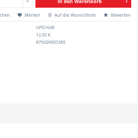
In den
Warenkorb
ichen
Merken
Auf die Wunschliste
Bewerten
UPG1648
12,50 €
879209003385