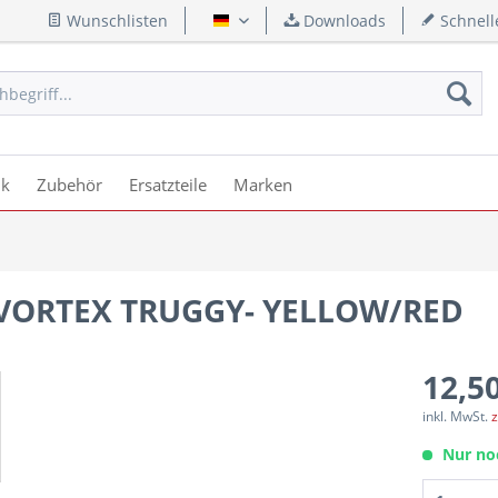
Wunschlisten
Downloads
Schnell
Deutsch
ik
Zubehör
Ersatzteile
Marken
 VORTEX TRUGGY- YELLOW/RED
12,50
inkl. MwSt.
z
Nur no