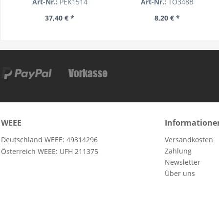
Art-Nr.:
PEK1514
Art-Nr.:
TO348B
37,40 € *
8,20 € *
WEEE
Informatione
Deutschland WEEE: 49314296
Versandkosten
Zahlung
Österreich WEEE: UFH 211375
Newsletter
Über uns