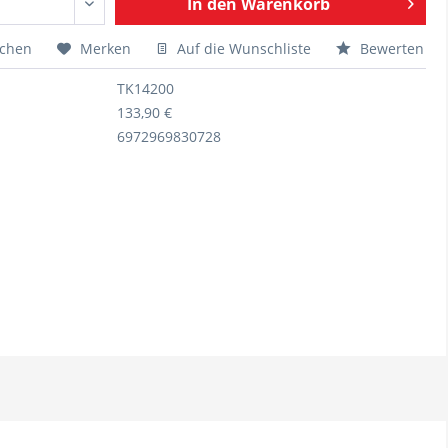
In den
Warenkorb
ichen
Merken
Auf die Wunschliste
Bewerten
TK14200
133,90 €
6972969830728