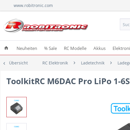
www.robitronic.com
Neuheiten
% Sale
RC Modelle
Akkus
Elektron
Übersicht
RC Elektronik
Ladetechnik
Ladeg
ToolkitRC M6DAC Pro LiPo 1-6