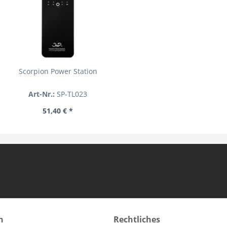
Scorpion Power Station
Art-Nr.:
SP-TL023
51,40 € *
n
Rechtliches