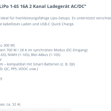
iPo 1-6S 16A 2 Kanal Ladegerät AC/DC"
ideal für hochleistungsfähige Lipo-Setups. Es unterstützt verschie
e kabelloses Laden und USB-C Quick Charge.
zu 300 W)
niert 700 W / 28 A im synchronen Modus (DC-Eingang)
1-6S), NiMH (1-16S), Blei-Akkus (1-10S)
V
– kompatibel mit Smart-Batterien (z. B. DJI)
D, QC, PPS, VOOC usw.)
ay
ax. ca. 32 A)