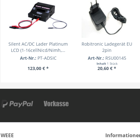
Silent AC/DC Lader Platinum
Robitronic Ladegerät EU
LCD (1-16cellNicd/Nimh,...
2pin
Art-Nr.:
PT-ADSIC
Art-Nr.:
RSU00145
Inhalt
1 Stück
123,00 € *
20,60 € *
WEEE
Informatione