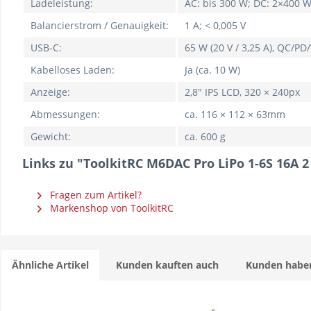
Ladeleistung:
AC: bis 300 W; DC: 2×400 W
Balancierstrom / Genauigkeit:
1 A; < 0,005 V
USB-C:
65 W (20 V / 3,25 A), QC/P
Kabelloses Laden:
Ja (ca. 10 W)
Anzeige:
2,8" IPS LCD, 320 × 240px
Abmessungen:
ca. 116 × 112 × 63mm
Gewicht:
ca. 600 g
Links zu "ToolkitRC M6DAC Pro LiPo 1-6S 16A 
Fragen zum Artikel?
Markenshop von ToolkitRC
Ähnliche Artikel
Kunden kauften auch
Kunden haben