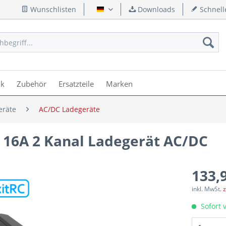
Wunschlisten
Downloads
Schnell
Deutsch
ik
Zubehör
Ersatzteile
Marken
eräte
AC/DC Ladegeräte
S 16A 2 Kanal Ladegerät AC/DC
133,9
inkl. MwSt.
z
Sofort v