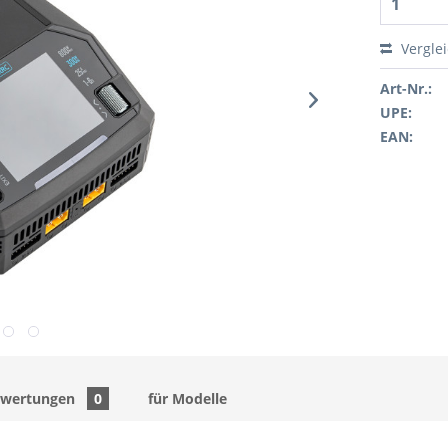
Vergle
Art-Nr.:
UPE:
EAN:
ewertungen
0
für Modelle