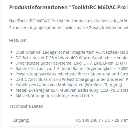
Produktinformationen "ToolkitRC M6DAC Pro L
Das ToolkitRC M6DAC Pro ist ein kompaktes, duales Ladegerät 
Stromversorgungsoptionen sowie smarte Zusatzfunktionen wi
Features:
Dual-Channel Ladegerät mit integriertem AC-Netzteil (bis 
DC-Betrieb von 7-28 V bis zu 400 W pro Kanal oder kombi
Unterstützte Batteriesysteme: LiPo, LiHV, LiFe, Li-Ion, LTO (
Balancierstrom: ca. 1 A; hohe Balanciergenauigkeit < 0,005
Power-Supply-Modus mit einstellbarer Spannung und Strom 
USB-C Anschluss mit 65 W Fast Charging (unter anderem P
Kabelloses Laden von Mobilgeräten (Wireless Charging)
Metall-Drehregler zur intuitiven Bedienung, LCD-IPS-Displ
Aktive Kühlung durch integrierten Lüfter
Technische Daten:
Eingang:
AC 100-240 V / DC 7-28 V (m