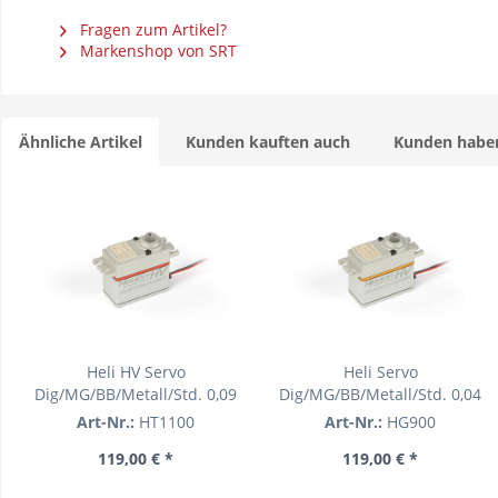
Fragen zum Artikel?
Markenshop von SRT
Ähnliche Artikel
Kunden kauften auch
Kunden haben
Heli HV Servo
Heli Servo
Dig/MG/BB/Metall/Std. 0,09
Dig/MG/BB/Metall/Std. 0,04
sec/18,4kg 72,6g
sec/6,4kg 71,8g
Art-Nr.:
HT1100
Art-Nr.:
HG900
119,00 € *
119,00 € *