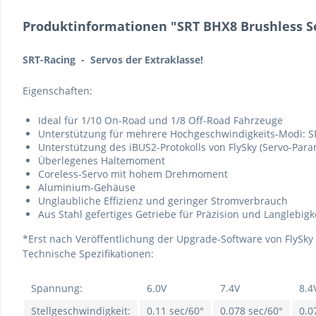
Produktinformationen "SRT BHX8 Brushless Se
SRT-Racing - Servos der Extraklasse!
Eigenschaften:
Ideal für 1/10 On-Road und 1/8 Off-Road Fahrzeuge
Unterstützung für mehrere Hochgeschwindigkeits-Modi:
S
Unterstützung des iBUS2-Protokolls von FlySky (Servo-Par
Überlegenes Haltemoment
Coreless-Servo mit hohem Drehmoment
Aluminium-Gehäuse
Unglaubliche Effizienz und geringer Stromverbrauch
Aus Stahl gefertiges Getriebe für Präzision und Langlebigk
*Erst nach Veröffentlichung der Upgrade-Software von FlySky
Technische Spezifikationen:
Spannung:
6.0V
7.4V
8.4
Stellgeschwindigkeit:
0.11 sec/60°
0.078 sec/60°
0.0