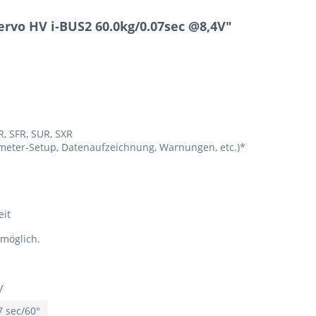
rvo HV i-BUS2 60.0kg/0.07sec @8,4V"
R, SFR, SUR, SXR
ameter-Setup, Datenaufzeichnung, Warnungen, etc.)*
eit
 möglich.
V
7 sec/60°