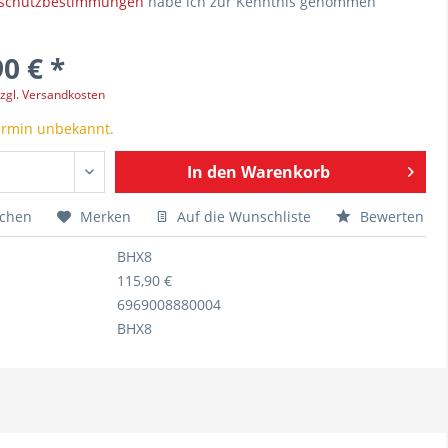
schutzbestimmungen
habe ich zur Kenntnis genommen
0 € *
zgl. Versandkosten
ermin unbekannt.
In den
Warenkorb
ichen
Merken
Auf die Wunschliste
Bewerten
BHX8
115,90 €
6969008880004
BHX8