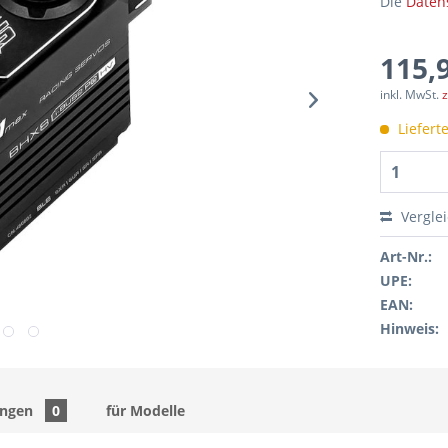
Die
Daten
115,9
inkl. MwSt.
z
Liefert
Vergle
Art-Nr.:
UPE:
EAN:
Hinweis:
ungen
0
für Modelle