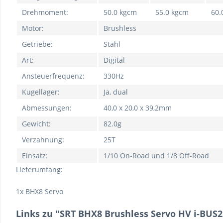
Drehmoment:
50.0 kgcm
55.0 kgcm
60.
Motor:
Brushless
Getriebe:
Stahl
Art:
Digital
Ansteuerfrequenz:
330Hz
Kugellager:
Ja, dual
Abmessungen:
40,0 x 20,0 x 39,2mm
Gewicht:
82.0g
Verzahnung:
25T
Einsatz:
1/10 On-Road und 1/8 Off-Road
Lieferumfang:
1x BHX8 Servo
Links zu "SRT BHX8 Brushless Servo HV i-BUS2