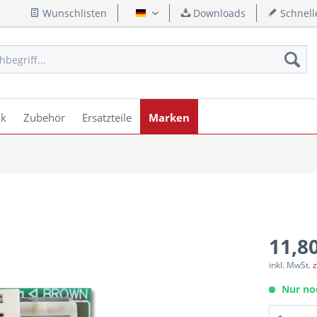
Wunschlisten
Downloads
Schnell
Deutsch
ik
Zubehör
Ersatzteile
Marken
11,80
inkl. MwSt.
z
Nur no