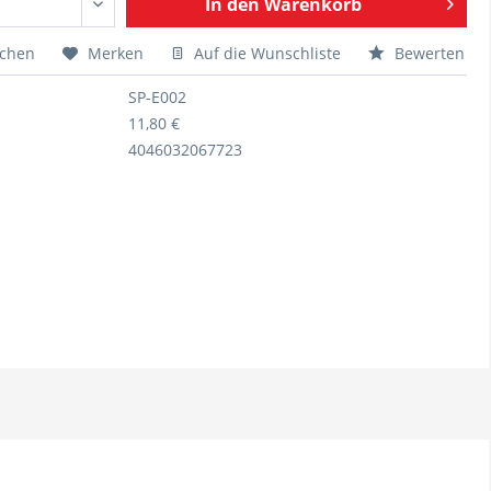
In den
Warenkorb
ichen
Merken
Auf die Wunschliste
Bewerten
SP-E002
11,80 €
4046032067723