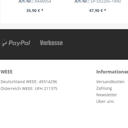
Art-Nr.:
RA40054
Art-Nr.:
SP-SII2205-1490
35,90 € *
47,90 € *
WEEE
Informatione
Deutschland WEEE: 49314296
Versandkosten
Zahlung
Österreich WEEE: UFH 211375
Newsletter
Über uns