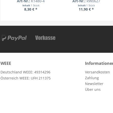
Art-Nr.:
K1480-4
Art-Nr.:
RW0627
Inhalt
1 Stück
Inhalt
1 Stück
8,30 € *
11,90 € *
WEEE
Informatione
Deutschland WEEE: 49314296
Versandkosten
Zahlung
Österreich WEEE: UFH 211375
Newsletter
Über uns