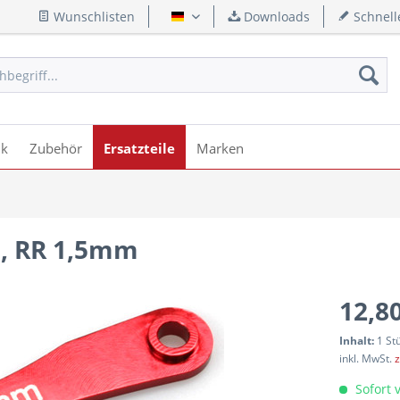
Wunschlisten
Downloads
Schnell
Deutsch
ik
Zubehör
Ersatzteile
Marken
F, RR 1,5mm
12,80
Inhalt:
1 St
inkl. MwSt.
z
Sofort v