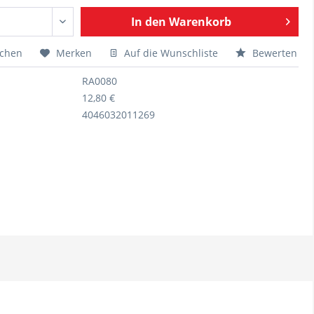
In den
Warenkorb
ichen
Merken
Auf die Wunschliste
Bewerten
RA0080
12,80 €
4046032011269