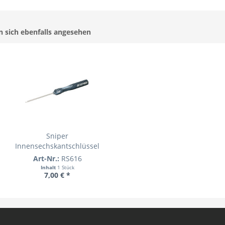
 sich ebenfalls angesehen
Sniper
Innensechskantschlüssel
3/32"
Art-Nr.:
RS616
Inhalt
1 Stück
7,00 € *