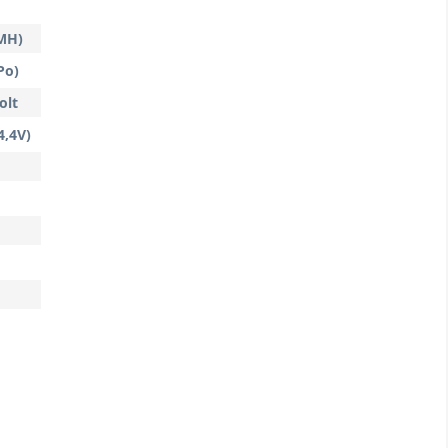
iMH)
Po)
olt
4,4V)