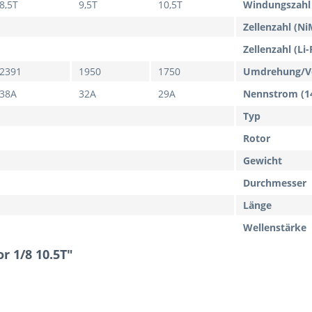
8,5T
9,5T
10,5T
Windungszahl
Zellenzahl (N
Zellenzahl (Li-
2391
1950
1750
Umdrehung/V
38A
32A
29A
Nennstrom (1
Typ
Rotor
Gewicht
Durchmesser
Länge
Wellenstärke
r 1/8 10.5T"