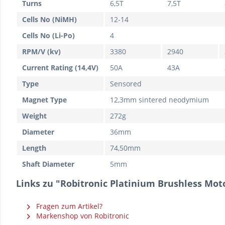
Turns
6,5T
7,5T
Cells No (NiMH)
12-14
Cells No (Li-Po)
4
RPM/V (kv)
3380
2940
Current Rating (14,4V)
50A
43A
Type
Sensored
Magnet Type
12,3mm sintered neodymium
Weight
272g
Diameter
36mm
Length
74,50mm
Shaft Diameter
5mm
Links zu "Robitronic Platinium Brushless Moto
Fragen zum Artikel?
Markenshop von Robitronic