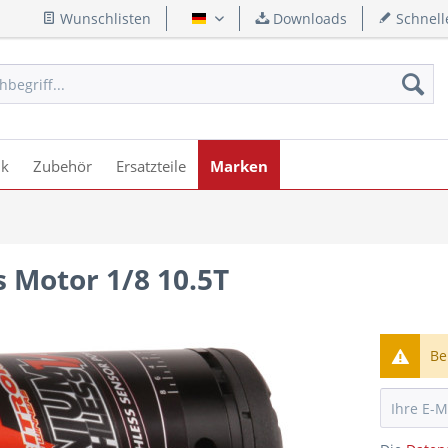
Wunschlisten
Downloads
Schnell
Deutsch
ik
Zubehör
Ersatzteile
Marken
s Motor 1/8 10.5T
Be