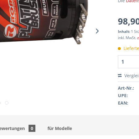
Die
Daten
98,90
Inhalt:
1 St
inkl. MwSt.
z
Liefert
Vergle
Art-Nr.:
UPE:
EAN:
ewertungen
0
für Modelle