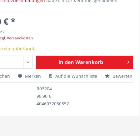
schutzbestimmungen
habe ich zur Kenntnis genommen
 € *
ück
zgl. Versandkosten
ermin unbekannt.
In den
Warenkorb
ichen
Merken
Auf die Wunschliste
Bewerten
R03204
98,90 €
4046032030352