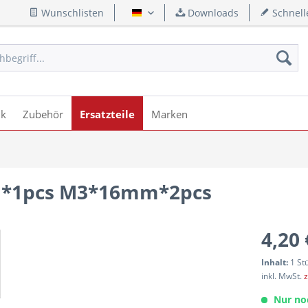
Wunschlisten
Downloads
Schnell
Deutsch
ik
Zubehör
Ersatzteile
Marken
m*1pcs M3*16mm*2pcs
4,20 
Inhalt:
1 St
inkl. MwSt.
z
Nur no