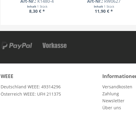
Art-Nr.:
K1480-4
Art-Nr.:
RW0627
Inhalt
1 Stück
Inhalt
1 Stück
8,30 € *
11,90 € *
WEEE
Informatione
Deutschland WEEE: 49314296
Versandkosten
Zahlung
Österreich WEEE: UFH 211375
Newsletter
Über uns