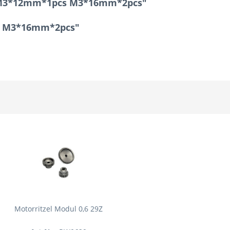
w M3*12mm*1pcs M3*16mm*2pcs"
cs M3*16mm*2pcs"
Motorritzel Modul 0,6 29Z