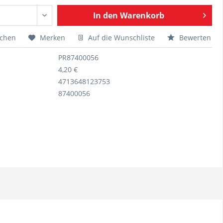
In den
Warenkorb
ichen
Merken
Auf die Wunschliste
Bewerten
PR87400056
4,20 €
4713648123753
87400056