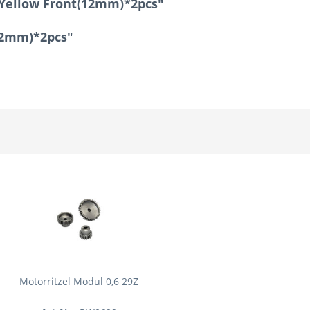
 Yellow Front(12mm)*2pcs"
(12mm)*2pcs"
Motorritzel Modul 0,6 29Z