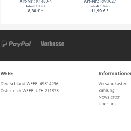
Art-Nr.:
K1480-4
Art-Nr.:
RW0627
Inhalt
1 Stück
Inhalt
1 Stück
8,30 € *
11,90 € *
WEEE
Informatione
Deutschland WEEE: 49314296
Versandkosten
Zahlung
Österreich WEEE: UFH 211375
Newsletter
Über uns