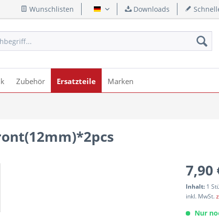
Wunschlisten
Downloads
Schnell
Deutsch
ik
Zubehör
Ersatzteile
Marken
Front(12mm)*2pcs
7,90 
Inhalt:
1 St
inkl. MwSt.
z
Nur no