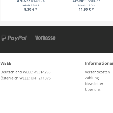
Art-Nr.:
K1480-4
Art-Nr.:
RW0627
Inhalt
1 Stück
Inhalt
1 Stück
8,30 € *
11,90 € *
WEEE
Informatione
Deutschland WEEE: 49314296
Versandkosten
Zahlung
Österreich WEEE: UFH 211375
Newsletter
Über uns