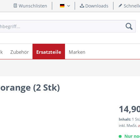
Wunschlisten
Downloads
Schnell
Deutsch
ik
Zubehör
Ersatzteile
Marken
orange (2 Stk)
14,90
Inhalt:
1 St
inkl. MwSt.
z
Nur no