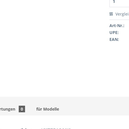
Vergle
Art-Nr.:
UPE:
EAN:
rtungen
0
für Modelle