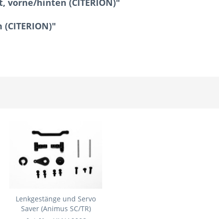
, vorne/hinten (CITERION)"
n (CITERION)"
Lenkgestänge und Servo
Saver (Animus SC/TR)