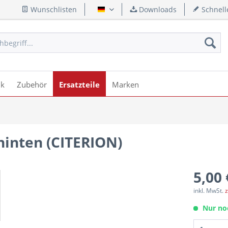
Wunschlisten
Downloads
Schnell
Deutsch
ik
Zubehör
Ersatzteile
Marken
hinten (CITERION)
5,00 
inkl. MwSt.
z
Nur no