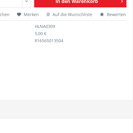
In den
Warenkorb
ichen
Merken
Auf die Wunschliste
Bewerten
HLNA0309
5,00 €
816565013504