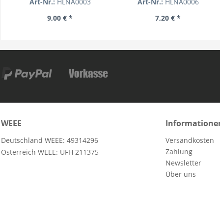
Art-Nr.:
HLNA0003
Art-Nr.:
HLNA0006
9,00 € *
7,20 € *
WEEE
Informatione
Deutschland WEEE: 49314296
Versandkosten
Zahlung
Österreich WEEE: UFH 211375
Newsletter
Über uns