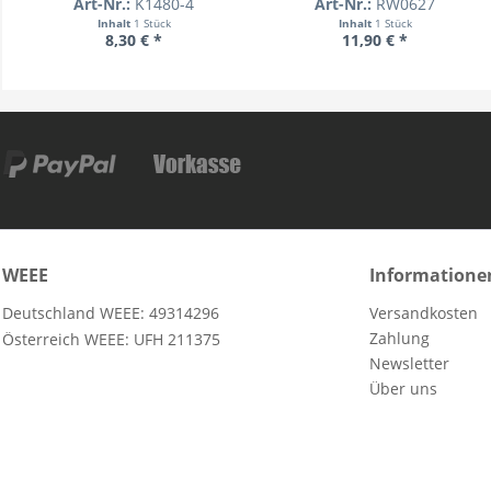
Art-Nr.:
K1480-4
Art-Nr.:
RW0627
Inhalt
1 Stück
Inhalt
1 Stück
8,30 € *
11,90 € *
WEEE
Informatione
Deutschland WEEE: 49314296
Versandkosten
Zahlung
Österreich WEEE: UFH 211375
Newsletter
Über uns