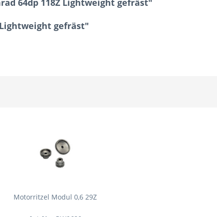
ad 64dp 118Z Lightweight gefräst"
Lightweight gefräst"
Motorritzel Modul 0,6 29Z