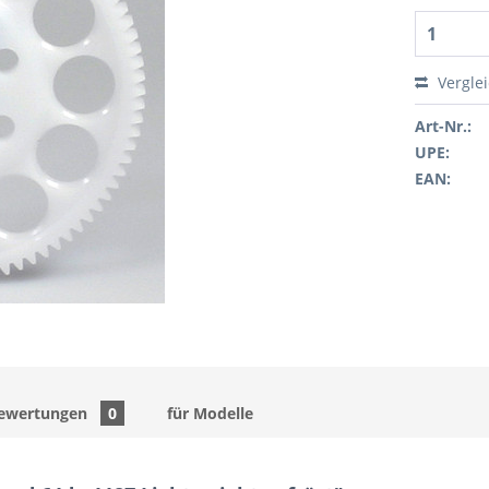
Vergle
Art-Nr.:
UPE:
EAN:
ewertungen
0
für Modelle