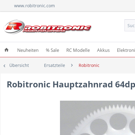
www.robitronic.com
Neuheiten
% Sale
RC Modelle
Akkus
Elektron
Übersicht
Ersatzteile
Robitronic
Robitronic Hauptzahnrad 64dp