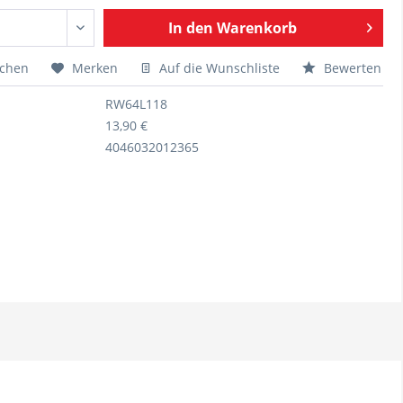
In den
Warenkorb
ichen
Merken
Auf die Wunschliste
Bewerten
RW64L118
13,90 €
4046032012365