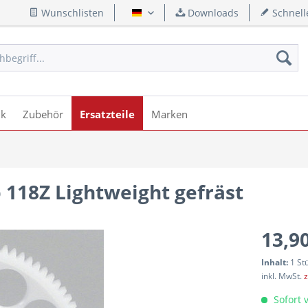
Wunschlisten
Downloads
Schnell
Deutsch
ik
Zubehör
Ersatzteile
Marken
 118Z Lightweight gefräst
13,90
Inhalt:
1 St
inkl. MwSt.
z
Sofort v