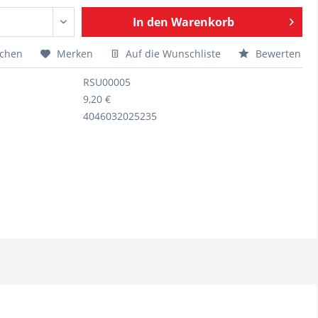
In den
Warenkorb
ichen
Merken
Auf die Wunschliste
Bewerten
RSU00005
9,20 €
4046032025235