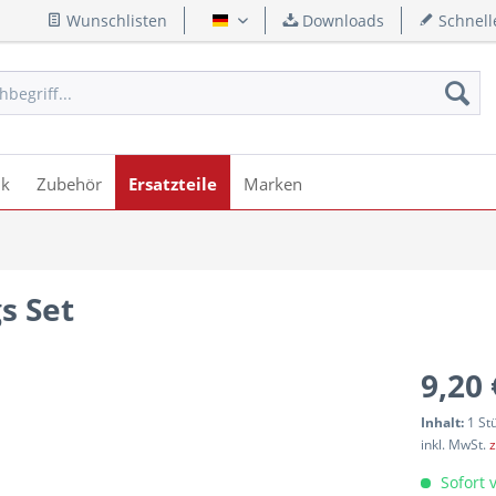
Wunschlisten
Downloads
Schnell
Deutsch
ik
Zubehör
Ersatzteile
Marken
s Set
9,20 
Inhalt:
1 St
inkl. MwSt.
z
Sofort v