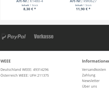
Art-Nr.:
K1480-4
Art-Nr.:
RW0627
Inhalt
1 Stück
Inhalt
1 Stück
8,30 € *
11,90 € *
WEEE
Informatione
Deutschland WEEE: 49314296
Versandkosten
Zahlung
Österreich WEEE: UFH 211375
Newsletter
Über uns