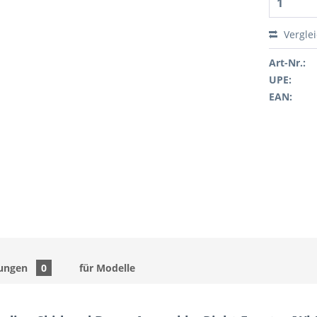
Vergle
Art-Nr.:
UPE:
EAN:
ungen
0
für Modelle