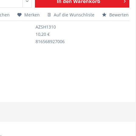
In den
Warenkorb
ichen
Merken
Auf die Wunschliste
Bewerten
AZSH1310
10,20 €
816568927006