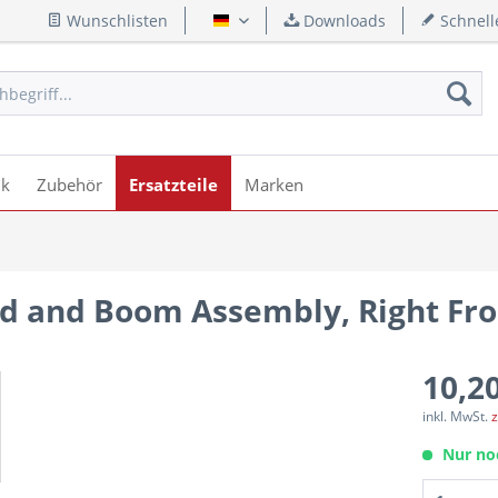
Wunschlisten
Downloads
Schnell
Deutsch
ik
Zubehör
Ersatzteile
Marken
id and Boom Assembly, Right Fr
10,20
inkl. MwSt.
z
Nur no