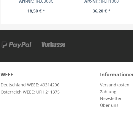
Art-Nr.:
IFLC308C
Art-Nr.:
IFLH1000
18,50 € *
36,20 € *
WEEE
Informatione
Deutschland WEEE: 49314296
Versandkosten
Zahlung
Österreich WEEE: UFH 211375
Newsletter
Über uns