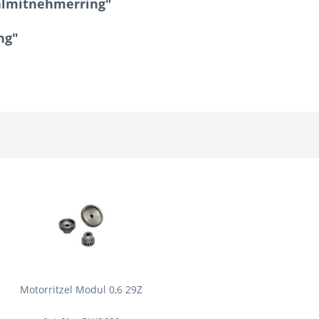
ialmitnehmerring"
ng"
Motorritzel Modul 0,6 29Z