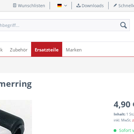
Wunschlisten
Downloads
Schnell
Deutsch
ik
Zubehör
Ersatzteile
Marken
hmerring
4,90 
Inhalt:
1 St
inkl. MwSt.
z
Sofort v