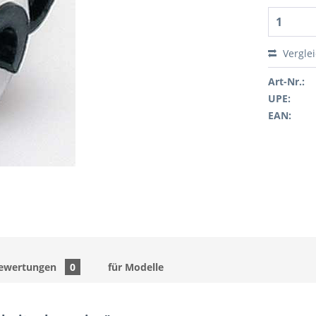
Vergle
Art-Nr.:
UPE:
EAN:
ewertungen
0
für Modelle