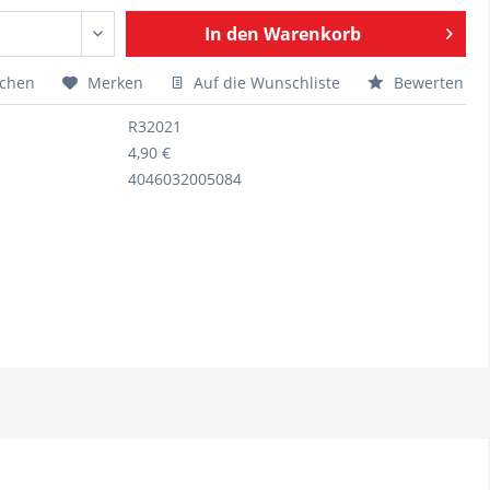
In den
Warenkorb
ichen
Merken
Auf die Wunschliste
Bewerten
R32021
4,90 €
4046032005084