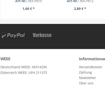
Art-Nr.:
MX-P810
Art-Nr.:
MX-P812
1,60 € *
2,80 € *
WEEE
Informatione
Deutschland WEEE: 49314296
Versandkosten
Zahlung
Österreich WEEE: UFH 211375
Newsletter
Über uns