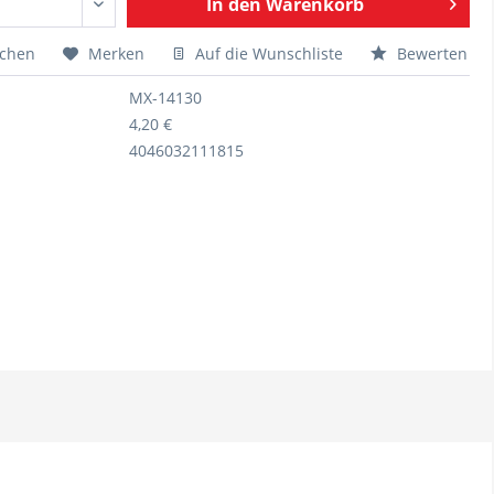
In den
Warenkorb
ichen
Merken
Auf die Wunschliste
Bewerten
MX-14130
4,20 €
4046032111815