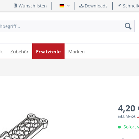
Wunschlisten
Downloads
Schnell
Deutsch
ik
Zubehör
Ersatzteile
Marken
4,20 
inkl. MwSt.
z
Sofort v