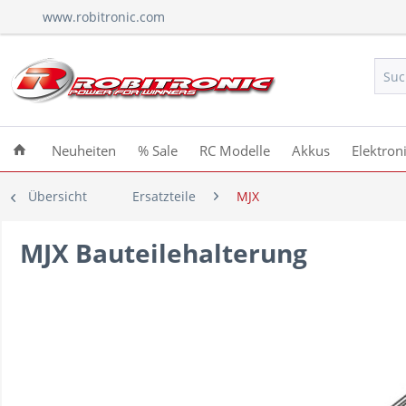
www.robitronic.com
Neuheiten
% Sale
RC Modelle
Akkus
Elektron
Übersicht
Ersatzteile
MJX
MJX Bauteilehalterung