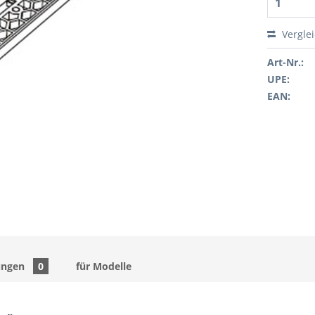
Vergle
Art-Nr.:
UPE:
EAN:
ungen
0
für Modelle