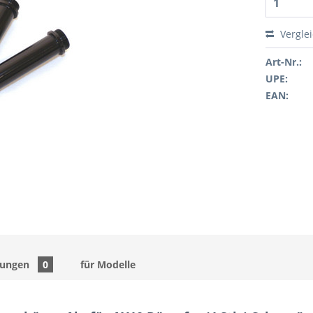
Vergle
Art-Nr.:
UPE:
EAN:
tungen
0
für Modelle