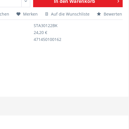
In den
Warenkorb
ichen
Merken
Auf die Wunschliste
Bewerten
STA30122BK
24,20 €
471450100162