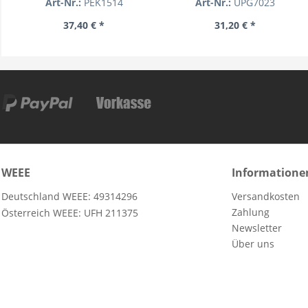
Art-Nr.:
PEK1514
Art-Nr.:
UPG7023
37,40 € *
31,20 € *
WEEE
Informatione
Deutschland WEEE: 49314296
Versandkosten
Zahlung
Österreich WEEE: UFH 211375
Newsletter
Über uns