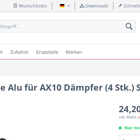
Wunschlisten
Downloads
Schnell
Deutsch
ik
Zubehör
Ersatzteile
Marken
 Alu für AX10 Dämpfer (4 Stk.)
24,20
inkl. MwSt.
z
Nur no