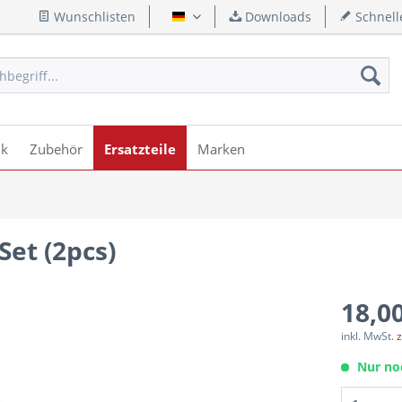
Wunschlisten
Downloads
Schnell
Deutsch
ik
Zubehör
Ersatzteile
Marken
Set (2pcs)
18,00
inkl. MwSt.
z
Nur no