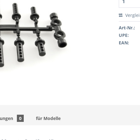
Vergle
Art-Nr.:
UPE:
EAN:
tungen
0
für Modelle