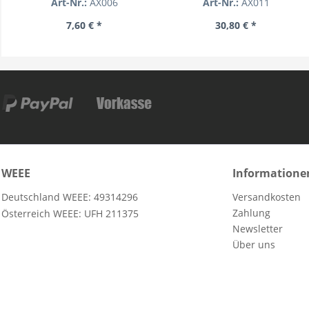
Art-Nr.:
AX006
Art-Nr.:
AX011
7,60 € *
30,80 € *
WEEE
Informatione
Deutschland WEEE: 49314296
Versandkosten
Zahlung
Österreich WEEE: UFH 211375
Newsletter
Über uns