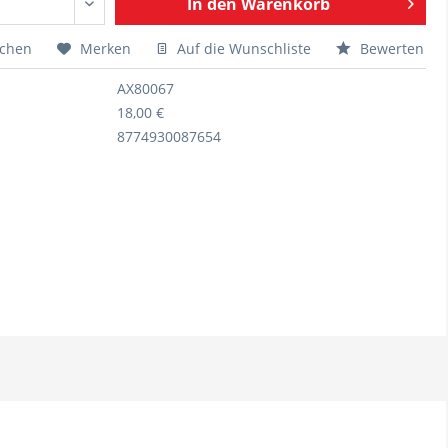
In den
Warenkorb
ichen
Merken
Auf die Wunschliste
Bewerten
AX80067
18,00 €
8774930087654