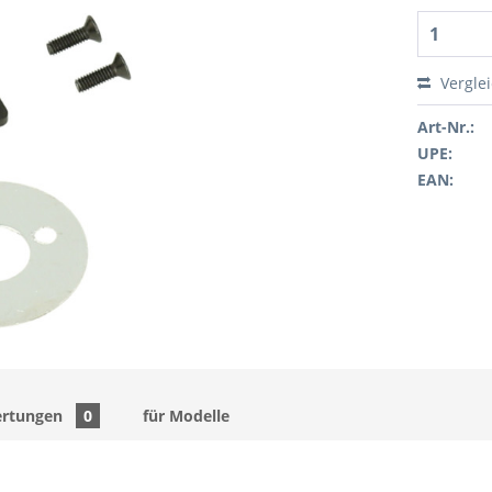
Vergle
Art-Nr.:
UPE:
EAN:
rtungen
0
für Modelle