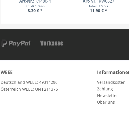
Art-Nr.:
K1480-4
Art-Nr.:
RW0627
Inhalt
1 Stück
Inhalt
1 Stück
8,30 € *
11,90 € *
WEEE
Informatione
Deutschland WEEE: 49314296
Versandkosten
Zahlung
Österreich WEEE: UFH 211375
Newsletter
Über uns