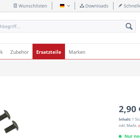
Wunschlisten
Downloads
Schnell
Deutsch
ik
Zubehör
Ersatzteile
Marken
2,90 
Inhalt:
1 St
inkl. MwSt.
z
Nur no