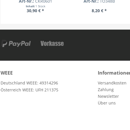
Art-Nr.:
CKR0601
Art-Nr.:
TO348B
Inhalt
1 Stück
30,90 € *
8,20 € *
WEEE
Informatione
Deutschland WEEE: 49314296
Versandkosten
Zahlung
Österreich WEEE: UFH 211375
Newsletter
Über uns