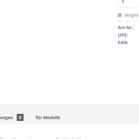
Vergle
Art-Nr.:
UPE:
EAN:
tungen
0
für Modelle