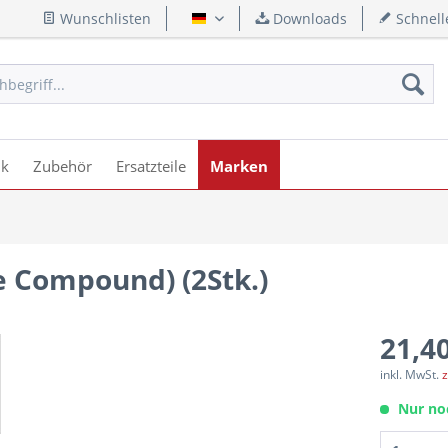
Wunschlisten
Downloads
Schnell
Deutsch
ik
Zubehör
Ersatzteile
Marken
e Compound) (2Stk.)
21,40
inkl. MwSt.
z
Nur no