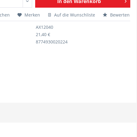
In den
Warenkorb
ichen
Merken
Auf die Wunschliste
Bewerten
AX12040
21,40 €
8774930020224